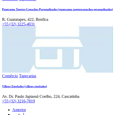
Panorama Tapetes-Capachos Personalizados
(
panorama tapetescapachos personalizados
)
R. Guararapes, 422, Benfica
+55 (32) 3225-4031
Comércio
Tapeçarias
Village Estofados
(
village estofados
)
Av. Dr. Paulo Japiassú Coelho, 224, Cascatinha
+55 (32) 3216-7819
Anterior
1